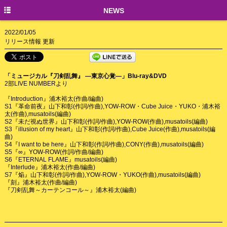
TOP
NEWS
NEWS
2022/01/05
リリース情報 更新
CREATORS
「ミュージカル『刀剣乱舞』 ―東京心覚―」Blu-ray&DVD
2部LIVE NUMBERより
『Introduction』浦木裕太(作曲/編曲)
S1『革命前夜』山下和彰(作詞/作曲),YOW-ROW・Cube Juice・YUKO・浦木裕
太(作曲),musatoils(編曲)
S2『未だ視ぬ世界』山下和彰(作詞/作曲),YOW-ROW(作曲),musatoils(編曲)
S3『illusion of my heart』山下和彰(作詞/作曲),Cube Juice(作曲),musatoils(編
曲)
S4『I want to be here』山下和彰(作詞/作曲),CONY(作曲),musatoils(編曲)
S5『∞』YOW-ROW(作詞/作曲/編曲)
S6『ETERNAL FLAME』musatoils(編曲)
『Interlude』浦木裕太(作曲/編曲)
S7『焔』山下和彰(作詞/作曲),YOW-ROW・YUKO(作曲),musatoils(編曲)
『刻』浦木裕太(作曲/編曲)
『刀剣乱舞～カーテンコール～』浦木裕太(編曲)