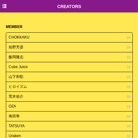
TOP
CREATORS
NEWS
MEMBER
CREATORS
CHOKKAKU
知野芳彦
飯岡隆志
Cube Juice
山下和彰
ヒロイズム
荒木佑介
OZA
角田隼
TATSUYA
Uraken