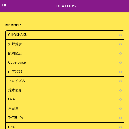
TOP
CREATORS
NEWS
MEMBER
CREATORS
CHOKKAKU
知野芳彦
飯岡隆志
Cube Juice
山下和彰
ヒロイズム
荒木佑介
OZA
角田隼
TATSUYA
Uraken